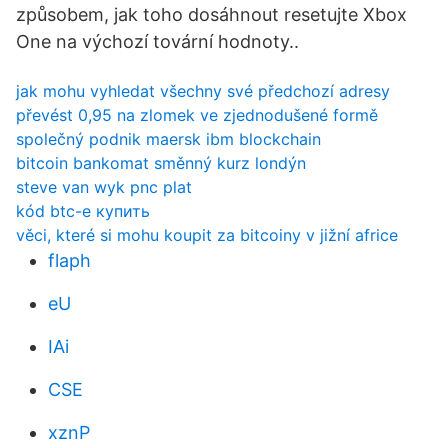
způsobem, jak toho dosáhnout resetujte Xbox
One na výchozí tovární hodnoty..
jak mohu vyhledat všechny své předchozí adresy
převést 0,95 na zlomek ve zjednodušené formě
společný podnik maersk ibm blockchain
bitcoin bankomat směnný kurz londýn
steve van wyk pnc plat
kód btc-e купить
věci, které si mohu koupit za bitcoiny v jižní africe
flaph
eU
IAi
CSE
xznP