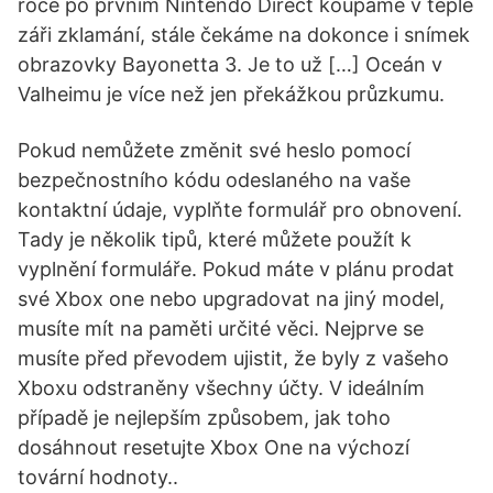
roce po prvním Nintendo Direct koupáme v teplé
záři zklamání, stále čekáme na dokonce i snímek
obrazovky Bayonetta 3. Je to už […] Oceán v
Valheimu je více než jen překážkou průzkumu.
Pokud nemůžete změnit své heslo pomocí
bezpečnostního kódu odeslaného na vaše
kontaktní údaje, vyplňte formulář pro obnovení.
Tady je několik tipů, které můžete použít k
vyplnění formuláře. Pokud máte v plánu prodat
své Xbox one nebo upgradovat na jiný model,
musíte mít na paměti určité věci. Nejprve se
musíte před převodem ujistit, že byly z vašeho
Xboxu odstraněny všechny účty. V ideálním
případě je nejlepším způsobem, jak toho
dosáhnout resetujte Xbox One na výchozí
tovární hodnoty..