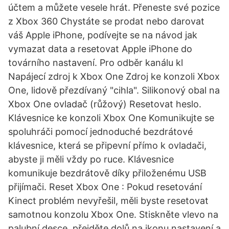
účtem a můžete vesele hrát. Přeneste své pozice
z Xbox 360 Chystáte se prodat nebo darovat
váš Apple iPhone, podívejte se na návod jak
vymazat data a resetovat Apple iPhone do
továrního nastavení. Pro odběr kanálu kl
Napájecí zdroj k Xbox One Zdroj ke konzoli Xbox
One, lidově přezdívaný "cihla". Silikonový obal na
Xbox One ovladač (růžový) Resetovat heslo.
Klávesnice ke konzoli Xbox One Komunikujte se
spoluhráči pomocí jednoduché bezdrátové
klávesnice, která se připevní přímo k ovladači,
abyste ji měli vždy po ruce. Klávesnice
komunikuje bezdrátově díky přiloženému USB
přijímači. Reset Xbox One : Pokud resetování
Kinect problém nevyřešil, měli byste resetovat
samotnou konzolu Xbox One. Stiskněte vlevo na
palubní desce, přejděte dolů na ikonu nastavení a