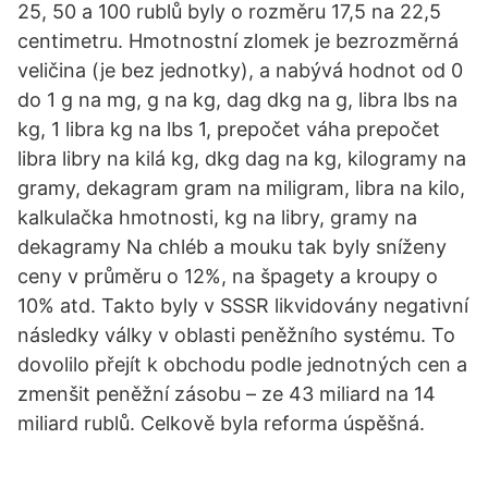
25, 50 a 100 rublů byly o rozměru 17,5 na 22,5
centimetru. Hmotnostní zlomek je bezrozměrná
veličina (je bez jednotky), a nabývá hodnot od 0
do 1 g na mg, g na kg, dag dkg na g, libra lbs na
kg, 1 libra kg na lbs 1, prepočet váha prepočet
libra libry na kilá kg, dkg dag na kg, kilogramy na
gramy, dekagram gram na miligram, libra na kilo,
kalkulačka hmotnosti, kg na libry, gramy na
dekagramy Na chléb a mouku tak byly sníženy
ceny v průměru o 12%, na špagety a kroupy o
10% atd. Takto byly v SSSR likvidovány negativní
následky války v oblasti peněžního systému. To
dovolilo přejít k obchodu podle jednotných cen a
zmenšit peněžní zásobu – ze 43 miliard na 14
miliard rublů. Celkově byla reforma úspěšná.