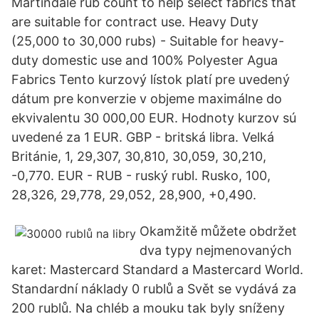
Martindale rub count to help select fabrics that
are suitable for contract use. Heavy Duty
(25,000 to 30,000 rubs) - Suitable for heavy-
duty domestic use and 100% Polyester Agua
Fabrics Tento kurzový lístok platí pre uvedený
dátum pre konverzie v objeme maximálne do
ekvivalentu 30 000,00 EUR. Hodnoty kurzov sú
uvedené za 1 EUR. GBP - britská libra. Velká
Británie, 1, 29,307, 30,810, 30,059, 30,210,
-0,770. EUR - RUB - ruský rubl. Rusko, 100,
28,326, 29,778, 29,052, 28,900, +0,490.
Okamžitě můžete obdržet
dva typy nejmenovaných
karet: Mastercard Standard a Mastercard World.
Standardní náklady 0 rublů a Svět se vydává za
200 rublů. Na chléb a mouku tak byly sníženy