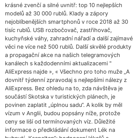
krásné zvenčí a silné uvnitř: top 10 nejlepších
modelů až 30 000 rublů. Klady a zápory
nejoblíbenějších smartphonů v roce 2018 až 30
tisíc rublů. USB rozbočovač, zastřihovač,
kuchyňské váhy, zahradní nářadí a další zajímavé
věci ne více než 500 rublů. Další skvělé produkty
a propagační akce na našich telegramových
kanálech s každodenními aktualizacemi "
AliExpress najde », « Všechno pro toho muže „A
dovnitř týdenní zpravodaj s nejlepšími nálezy z
AliExpress. Bez ohledu na to, zda návštěva je
součástí Skotska v turistických plánech, je
povinen zaplatit „úplnou sadu“. A kolik by měl
vízum v Anglii, budou popsány níže, protože
ceny se liší od termínovaných víz. Důležité
informace o předkládání dokument Lék na