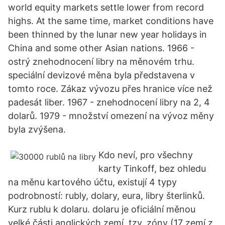
world equity markets settle lower from record
highs. At the same time, market conditions have
been thinned by the lunar new year holidays in
China and some other Asian nations. 1966 -
ostrý znehodnocení libry na měnovém trhu.
speciální devizové měna byla představena v
tomto roce. Zákaz vývozu přes hranice více než
padesát liber. 1967 - znehodnocení libry na 2, 4
dolarů. 1979 - množství omezení na vývoz měny
byla zvýšena.
Kdo neví, pro všechny
karty Tinkoff, bez ohledu
na měnu kartového účtu, existují 4 typy
podrobností: rubly, dolary, eura, libry šterlinků.
Kurz rublu k dolaru. dolaru je oficiální měnou
velké části anglických zemí, tzv. zóny (17 zemí z