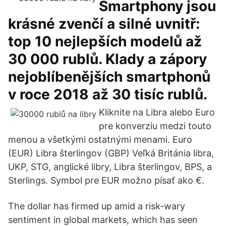
Smartphony jsou
krásné zvenčí a silné uvnitř:
top 10 nejlepších modelů až
30 000 rublů. Klady a zápory
nejoblíbenějších smartphonů
v roce 2018 až 30 tisíc rublů.
Kliknite na Libra alebo Euro
pre konverziu medzi touto
menou a všetkými ostatnými menami. Euro
(EUR) Libra šterlingov (GBP) Veľká Británia libra,
UKP, STG, anglické libry, Libra šterlingov, BPS, a
Sterlings. Symbol pre EUR možno písať ako €.
The dollar has firmed up amid a risk-wary
sentiment in global markets, which has seen