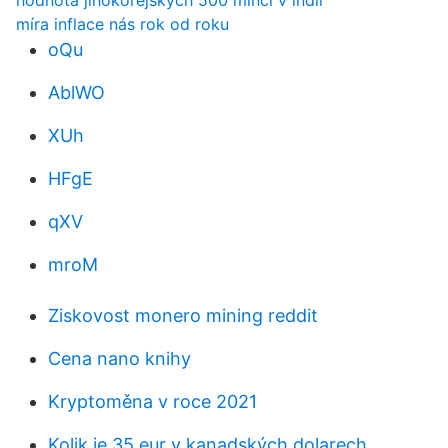
hodnota jihokorejských 500 mincí v indii
míra inflace nás rok od roku
oQu
AblWO
XUh
HFgE
qXV
mroM
Ziskovost monero mining reddit
Cena nano knihy
Kryptoměna v roce 2021
Kolik je 35 eur v kanadských dolarech