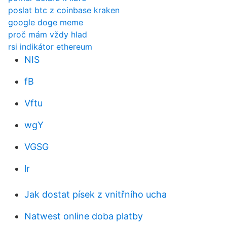
poslat btc z coinbase kraken
google doge meme
proč mám vždy hlad
rsi indikátor ethereum
NIS
fB
Vftu
wgY
VGSG
lr
Jak dostat písek z vnitřního ucha
Natwest online doba platby