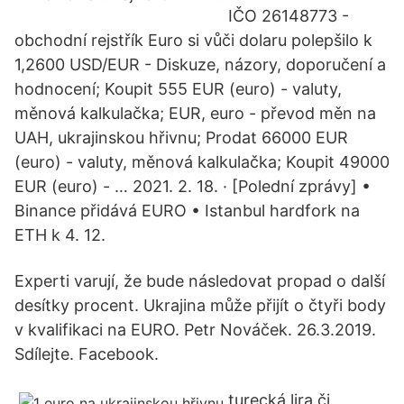
IČO 26148773 -
obchodní rejstřík Euro si vůči dolaru polepšilo k
1,2600 USD/EUR - Diskuze, názory, doporučení a
hodnocení; Koupit 555 EUR (euro) - valuty,
měnová kalkulačka; EUR, euro - převod měn na
UAH, ukrajinskou hřivnu; Prodat 66000 EUR
(euro) - valuty, měnová kalkulačka; Koupit 49000
EUR (euro) - … 2021. 2. 18. · [Polední zprávy] •
Binance přidává EURO • Istanbul hardfork na
ETH k 4. 12.
Experti varují, že bude následovat propad o další
desítky procent. Ukrajina může přijít o čtyři body
v kvalifikaci na EURO. Petr Nováček. 26.3.2019.
Sdílejte. Facebook.
turecká lira či