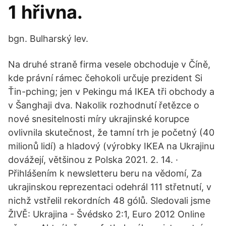
1 hřivna.
bgn. Bulharský lev.
Na druhé straně firma vesele obchoduje v Číně,
kde právní rámec čehokoli určuje prezident Si
Ťin-pching; jen v Pekingu má IKEA tři obchody a
v Šanghaji dva. Nakolik rozhodnutí řetězce o
nové snesitelnosti míry ukrajinské korupce
ovlivnila skutečnost, že tamní trh je početný (40
milionů lidí) a hladový (výrobky IKEA na Ukrajinu
dovážejí, většinou z Polska 2021. 2. 14. ·
Přihlášením k newsletteru beru na vědomí, Za
ukrajinskou reprezentaci odehrál 111 střetnutí, v
nichž vstřelil rekordních 48 gólů. Sledovali jsme
ŽIVĚ: Ukrajina - Švédsko 2:1, Euro 2012 Online