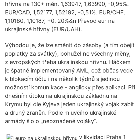
hřivna na 130+ měn. 1,63947, 1,63990, -0,95%.
EUR/CAD, 1,52177, 1,52192, -0,51%. EUR/CHF,
1,10180, 1,10187, +0, 20%&n Převod eur na
ukrajinské hřivny (EUR/UAH).
Výhodou je, že lze směnit do zásoby (a tím obejít
poplatky za svátky), bohužel ne všechny měny,
z evropských třeba ukrajinskou hřivnu. Háčkem
je špatně implementovaný AML, což občas vede
k blokacím účtu i na několik týdnů s jedinou
možností komunikace - anglicky přes aplikaci. Při
dnešním útoku na ukrajinskou základnu na
Krymu byl dle Kyjeva jeden ukrajinský voják zabit
a druhý zraněn. Podle mluvčího ukrajinské
armády šlo o „neoznačené vojáky“.
v likvidaci Praha 1