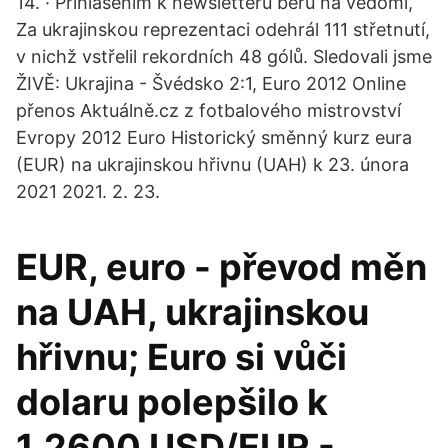
14. · Přihlášením k newsletteru beru na vědomí,
Za ukrajinskou reprezentaci odehrál 111 střetnutí,
v nichž vstřelil rekordních 48 gólů. Sledovali jsme
ŽIVĚ: Ukrajina - Švédsko 2:1, Euro 2012 Online
přenos Aktuálně.cz z fotbalového mistrovství
Evropy 2012 Euro Historický směnný kurz eura
(EUR) na ukrajinskou hřivnu (UAH) k 23. února
2021 2021. 2. 23.
EUR, euro - převod měn
na UAH, ukrajinskou
hřivnu; Euro si vůči
dolaru polepšilo k
1,2600 USD/EUR -