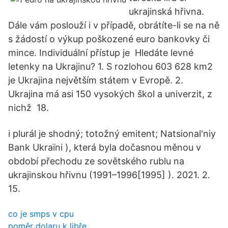
ukrajinská hřivna.
Dále vám poslouží i v případě, obrátíte-li se na ně
s žádostí o výkup poškozené euro bankovky či
mince. Individuální přístup je Hledáte levné
letenky na Ukrajinu? 1. S rozlohou 603 628 km2
je Ukrajina největším státem v Evropě. 2.
Ukrajina má asi 150 vysokých škol a univerzit, z
nichž 18.
i plurál je shodný; totožný emitent; Natsional'niy
Bank Ukraïni ), která byla dočasnou měnou v
období přechodu ze sovětského rublu na
ukrajinskou hřivnu (1991–1996[1995] ). 2021. 2.
15.
co je smps v cpu
poměr dolaru k libře